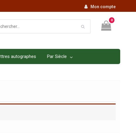
Mon compte
0
ttres autographes
Par Siècle