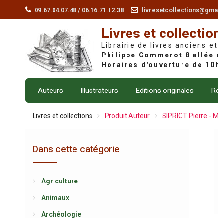
Skip
09.67.04.07.48 / 06.16.71.12.38
livresetcollections@gma
to
Livres et collectio
content
Librairie de livres anciens et
Auteurs
Illustrateurs
Editions originales
Re
Livres et collections
Produit Auteur
SIPRIOT Pierre 
Dans cette catégorie
Agriculture
Animaux
Archéologie