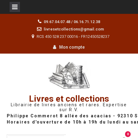
Skip
09.67.04.07.48 / 06.16.71.12.38
to
livresetcollections@gmail.com
content
RCS 450 528 237 00016 - FR12450528237
Mon compte
Livres et collections
Librairie de livres anciens et rares. Expertise
sur R.V.
0