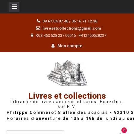
Skip
09.67.04.07.48 / 06.16.71.12.38
to
livresetcollections@gmail.com
content
RCS 450 528 237 00016 - FR12450528237
Mon compte
Livres et collections
Librairie de livres anciens et rares. Expertise
sur R.V.
0