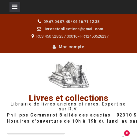
Skip
09.67.04.07.48 / 06.16.71.12.38
to
livresetcollections@gmail.com
content
RCS 450 528 237 00016 - FR12450528237
Mon compte
Livres et collections
Librairie de livres anciens et rares. Expertise
sur R.V.
0