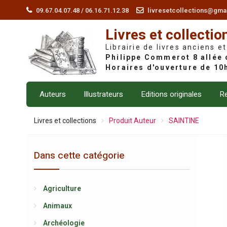
Skip
09.67.04.07.48 / 06.16.71.12.38
livresetcollections@gma
to
Livres et collectio
content
Librairie de livres anciens et
Auteurs
Illustrateurs
Editions originales
Re
Livres et collections
Produit Auteur
SAINTINE
Dans cette catégorie
Agriculture
Animaux
Archéologie