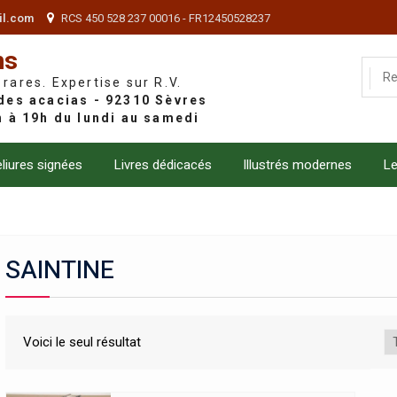
il.com
RCS 450 528 237 00016 - FR12450528237
ns
 rares. Expertise sur R.V.
liures signées
Livres dédicacés
Illustrés modernes
Le
SAINTINE
Voici le seul résultat