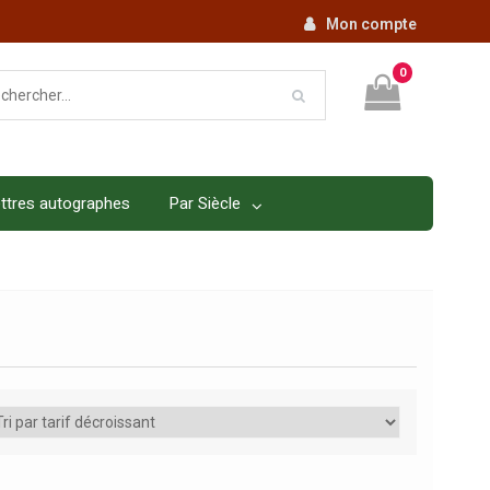
Mon compte
0
ttres autographes
Par Siècle