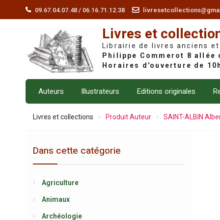
Skip
09.67.04.07.48 / 06.16.71.12.38
livresetcollections@gma
to
Livres et collectio
content
Librairie de livres anciens et
Auteurs
Illustrateurs
Editions originales
Re
Livres et collections
Produit Auteur
SAINT-ALBIN Alber
Dans cette catégorie
Agriculture
Animaux
Archéologie