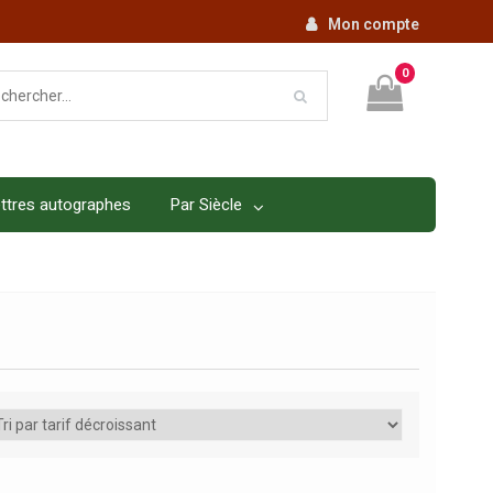
Mon compte
0
ttres autographes
Par Siècle