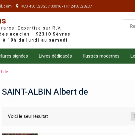
il.com
RCS 450 528 237 00016 - FR12450528237
ns
 rares. Expertise sur R.V.
liures signées
Livres dédicacés
Illustrés modernes
Le
t de
SAINT-ALBIN Albert de
Voici le seul résultat