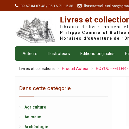
Skip
09.67.04.07.48 / 06.16.71.12.38
livresetcollections@gma
to
Livres et collectio
content
Librairie de livres anciens et
Auteurs
Illustrateurs
Editions originales
Re
Livres et collections
Produit Auteur
ROYOU - FELLER -
Dans cette catégorie
Agriculture
Animaux
Archéologie