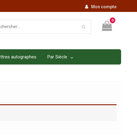
Mon compte
0
ttres autographes
Par Siècle