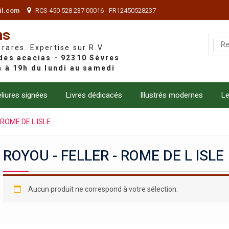
il.com
RCS 450 528 237 00016 - FR12450528237
ns
 rares. Expertise sur R.V.
liures signées
Livres dédicacés
Illustrés modernes
Le
 ROME DE L ISLE
ROYOU - FELLER - ROME DE L ISLE
Aucun produit ne correspond à votre sélection.