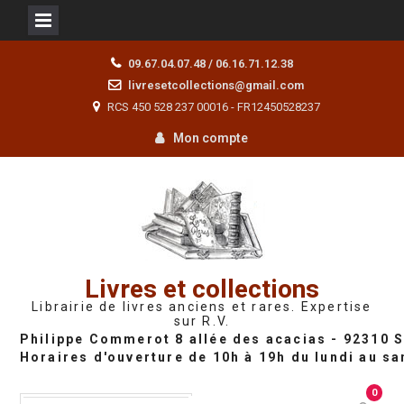
Skip
09.67.04.07.48 / 06.16.71.12.38
to
livresetcollections@gmail.com
content
RCS 450 528 237 00016 - FR12450528237
Mon compte
Livres et collections
Librairie de livres anciens et rares. Expertise
sur R.V.
0