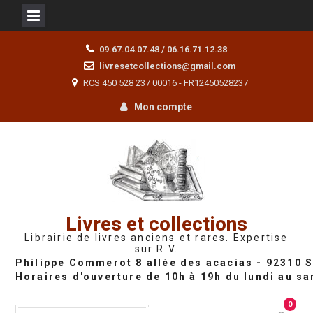
Skip
09.67.04.07.48 / 06.16.71.12.38
to
livresetcollections@gmail.com
content
RCS 450 528 237 00016 - FR12450528237
Mon compte
Livres et collections
Librairie de livres anciens et rares. Expertise
sur R.V.
0