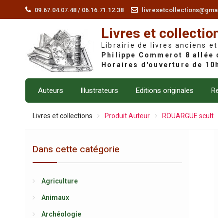
Skip
09.67.04.07.48 / 06.16.71.12.38
livresetcollections@gma
to
Livres et collectio
content
Librairie de livres anciens et
Auteurs
Illustrateurs
Editions originales
Re
Livres et collections
Produit Auteur
ROUARGUE scult.
Dans cette catégorie
Agriculture
Animaux
Archéologie