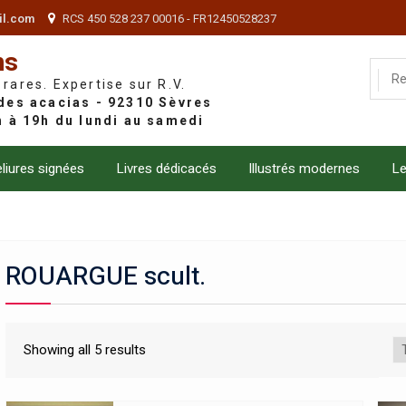
il.com
RCS 450 528 237 00016 - FR12450528237
ns
 rares. Expertise sur R.V.
liures signées
Livres dédicacés
Illustrés modernes
Le
ROUARGUE scult.
Showing all 5 results