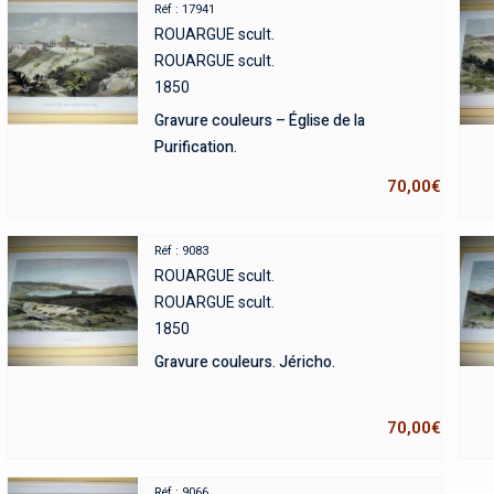
Réf : 17941
ROUARGUE scult.
ROUARGUE scult.
1850
Gravure couleurs – Église de la
Purification.
70,00
€
Réf : 9083
ROUARGUE scult.
ROUARGUE scult.
1850
Gravure couleurs. Jéricho.
70,00
€
Réf : 9066