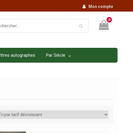
Mon compte
0
ttres autographes
Par Siècle