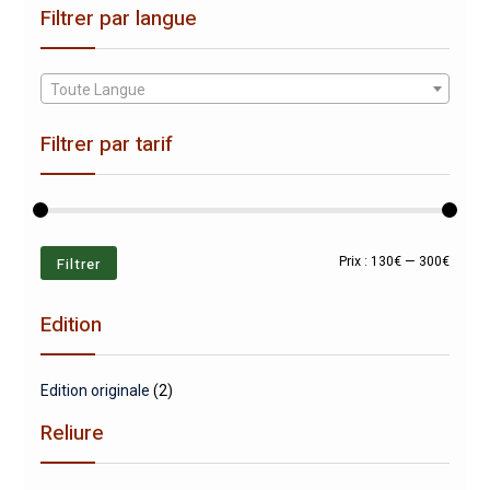
Filtrer par langue
Toute Langue
Filtrer par tarif
Prix
Prix
Filtrer
Prix :
130€
—
300€
min
max
Edition
Edition originale
(2)
Reliure