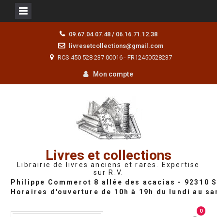
Skip
09.67.04.07.48 / 06.16.71.12.38
to
livresetcollections@gmail.com
content
RCS 450 528 237 00016 - FR12450528237
Mon compte
Livres et collections
Librairie de livres anciens et rares. Expertise
sur R.V.
0