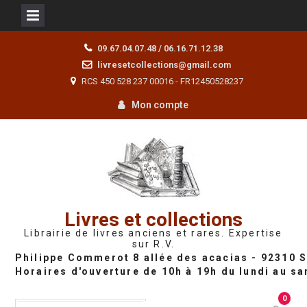
Skip
09.67.04.07.48 / 06.16.71.12.38
to
livresetcollections@gmail.com
content
RCS 450 528 237 00016 - FR12450528237
Mon compte
Livres et collections
Librairie de livres anciens et rares. Expertise
sur R.V.
0