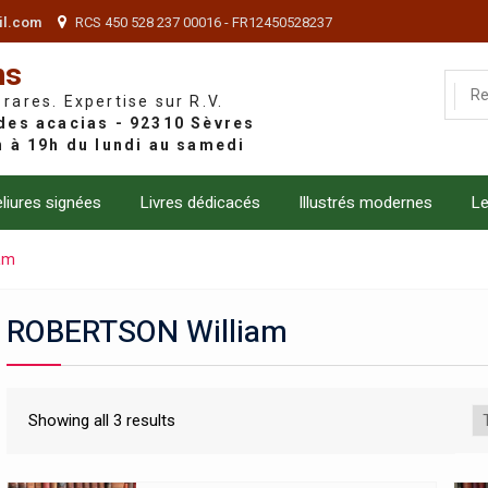
il.com
RCS 450 528 237 00016 - FR12450528237
ns
 rares. Expertise sur R.V.
liures signées
Livres dédicacés
Illustrés modernes
Le
am
ROBERTSON William
Showing all 3 results