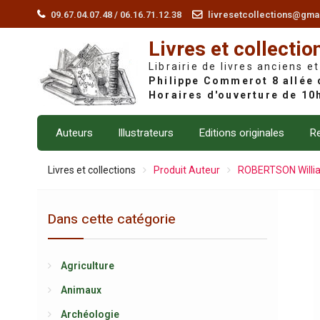
Skip
09.67.04.07.48 / 06.16.71.12.38
livresetcollections@gma
to
Livres et collectio
content
Librairie de livres anciens et
Auteurs
Illustrateurs
Editions originales
Re
Livres et collections
Produit Auteur
ROBERTSON Willi
Dans cette catégorie
Agriculture
Animaux
Archéologie