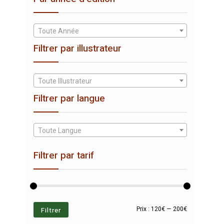
Toute Année
Filtrer par illustrateur
Toute Illustrateur
Filtrer par langue
Toute Langue
Filtrer par tarif
Prix
Prix
Filtrer
Prix :
120€
—
200€
min
max