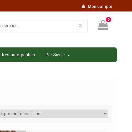
Mon compte
0
ttres autographes
Par Siècle