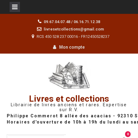
Skip
09.67.04.07.48 / 06.16.71.12.38
to
livresetcollections@gmail.com
content
RCS 450 528 237 00016 - FR12450528237
Mon compte
Livres et collections
Librairie de livres anciens et rares. Expertise
sur R.V.
0