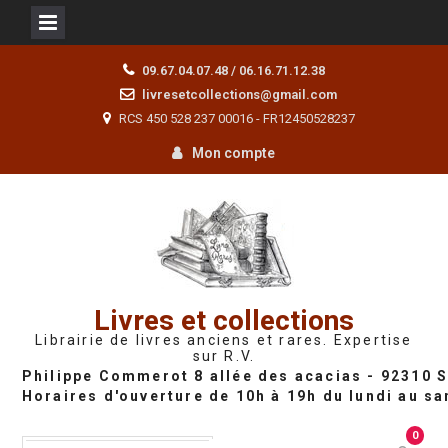
Skip
09.67.04.07.48 / 06.16.71.12.38
to
livresetcollections@gmail.com
content
RCS 450 528 237 00016 - FR12450528237
Mon compte
Livres et collections
Librairie de livres anciens et rares. Expertise
sur R.V.
0