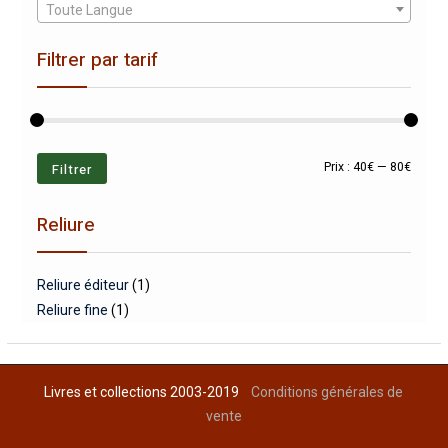
Toute Langue
Filtrer par tarif
Prix
Prix
Filtrer
Prix :
40€
—
80€
min
max
Reliure
Reliure éditeur
(1)
Reliure fine
(1)
Livres et collections 2003-2019
Conditions générales de
vente