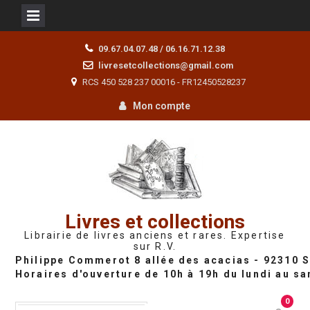
Skip
09.67.04.07.48 / 06.16.71.12.38
to
livresetcollections@gmail.com
content
RCS 450 528 237 00016 - FR12450528237
Mon compte
Livres et collections
Librairie de livres anciens et rares. Expertise
sur R.V.
0