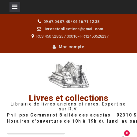
Skip
09.67.04.07.48 / 06.16.71.12.38
to
livresetcollections@gmail.com
content
RCS 450 528 237 00016 - FR12450528237
Mon compte
Livres et collections
Librairie de livres anciens et rares. Expertise
sur R.V.
0