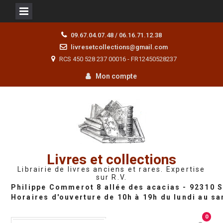
Skip
09.67.04.07.48 / 06.16.71.12.38
to
livresetcollections@gmail.com
content
RCS 450 528 237 00016 - FR12450528237
Mon compte
Livres et collections
Librairie de livres anciens et rares. Expertise
sur R.V.
0