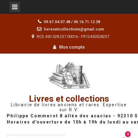
Skip
09.67.04.07.48 / 06.16.71.12.38
to
livresetcollections@gmail.com
content
RCS 450 528 237 00016 - FR12450528237
Mon compte
Livres et collections
Librairie de livres anciens et rares. Expertise
sur R.V.
0