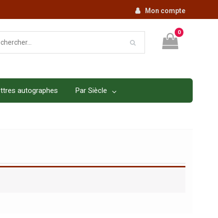
Mon compte
0
ttres autographes
Par Siècle