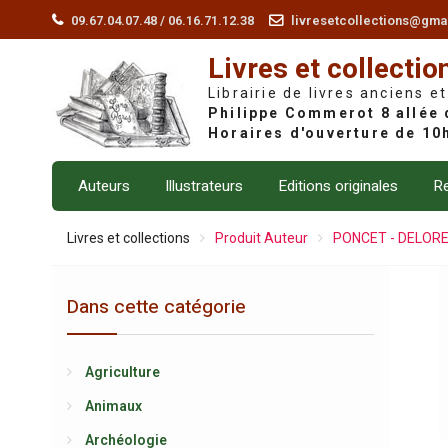
Skip
09.67.04.07.48 / 06.16.71.12.38
livresetcollections@gma
to
Livres et collectio
content
Librairie de livres anciens et
Auteurs
Illustrateurs
Editions originales
Re
Livres et collections
Produit Auteur
PONCET - DELOR
Dans cette catégorie
Agriculture
Animaux
Archéologie