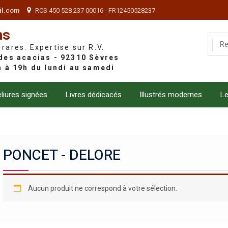
il.com
RCS 450 528 237 00016 - FR12450528237
ns
 rares. Expertise sur R.V.
liures signées
Livres dédicacés
Illustrés modernes
Le
E
PONCET - DELORE
Aucun produit ne correspond à votre sélection.