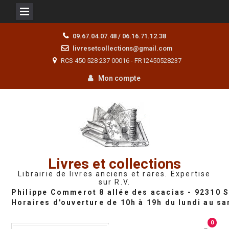
Skip
09.67.04.07.48 / 06.16.71.12.38
to
livresetcollections@gmail.com
content
RCS 450 528 237 00016 - FR12450528237
Mon compte
Livres et collections
Librairie de livres anciens et rares. Expertise
sur R.V.
0