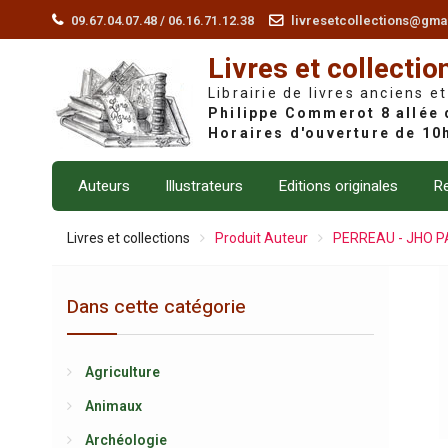
Skip
09.67.04.07.48 / 06.16.71.12.38
livresetcollections@gma
to
Livres et collectio
content
Librairie de livres anciens et
Auteurs
Illustrateurs
Editions originales
Re
Livres et collections
Produit Auteur
PERREAU - JHO P
Dans cette catégorie
Agriculture
Animaux
Archéologie