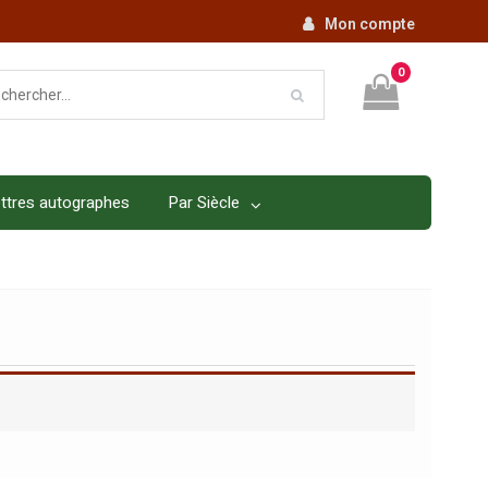
Mon compte
0
ttres autographes
Par Siècle