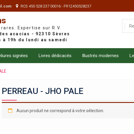
il.com
RCS 450 528 237 00016 - FR12450528237
ns
 rares. Expertise sur R.V.
liures signées
Livres dédicacés
Illustrés modernes
Le
ALE
PERREAU - JHO PALE
Aucun produit ne correspond à votre sélection.