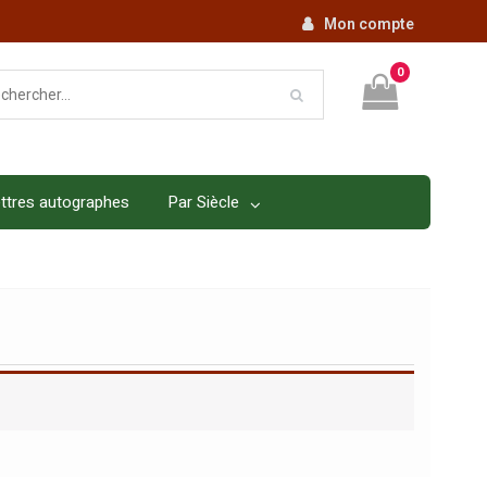
Mon compte
0
ttres autographes
Par Siècle