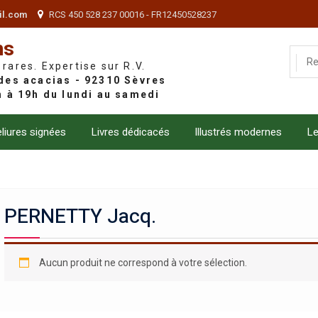
il.com
RCS 450 528 237 00016 - FR12450528237
ns
 rares. Expertise sur R.V.
liures signées
Livres dédicacés
Illustrés modernes
Le
PERNETTY Jacq.
Aucun produit ne correspond à votre sélection.