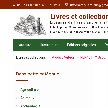
Skip
09.67.04.07.48 / 06.16.71.12.38
livresetcollections@gma
to
Livres et collectio
content
Librairie de livres anciens et
Auteurs
Illustrateurs
Editions originales
Re
Livres et collections
Produit Auteur
PERNETTY Jacq.
Dans cette catégorie
Agriculture
Animaux
Archéologie