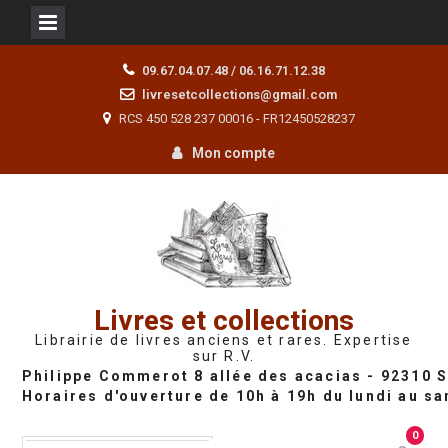
Skip
09.67.04.07.48 / 06.16.71.12.38
to
livresetcollections@gmail.com
content
RCS 450 528 237 00016 - FR12450528237
Mon compte
Livres et collections
Librairie de livres anciens et rares. Expertise
sur R.V.
0