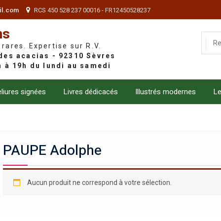
il.com
RCS 450 528 237 00016 - FR12450528237
ns
 rares. Expertise sur R.V.
liures signées
Livres dédicacés
Illustrés modernes
Le
PAUPE Adolphe
Aucun produit ne correspond à votre sélection.