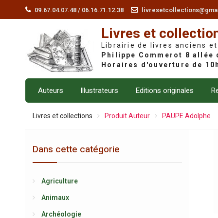
Skip
09.67.04.07.48 / 06.16.71.12.38
livresetcollections@gma
to
Livres et collectio
content
Librairie de livres anciens et
Auteurs
Illustrateurs
Editions originales
Re
Livres et collections
Produit Auteur
PAUPE Adolphe
Dans cette catégorie
Agriculture
Animaux
Archéologie