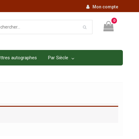
Mon compte
0
ttres autographes
Par Siècle