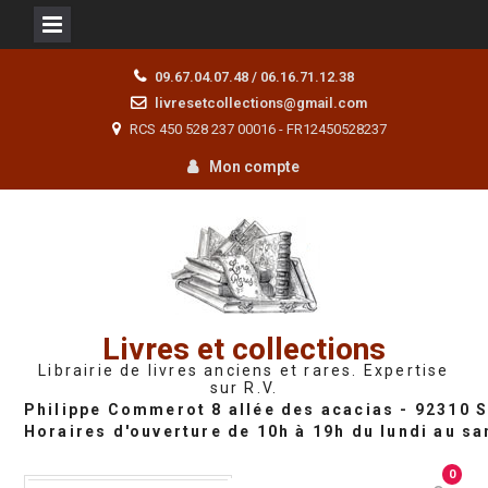
Skip
09.67.04.07.48 / 06.16.71.12.38
to
livresetcollections@gmail.com
content
RCS 450 528 237 00016 - FR12450528237
Mon compte
Livres et collections
Librairie de livres anciens et rares. Expertise
sur R.V.
0