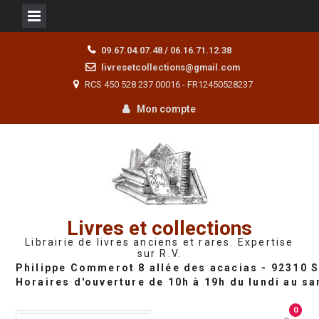
Skip
09.67.04.07.48 / 06.16.71.12.38
to
livresetcollections@gmail.com
content
RCS 450 528 237 00016 - FR12450528237
Mon compte
Livres et collections
Librairie de livres anciens et rares. Expertise
sur R.V.
0