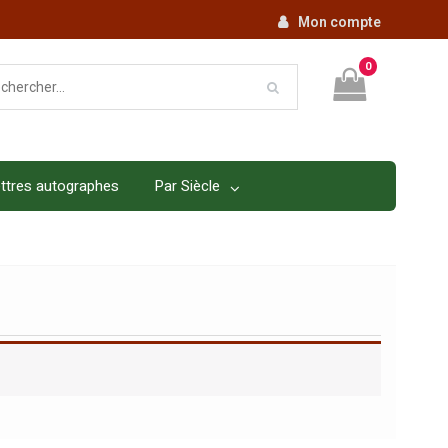
Mon compte
0
ttres autographes
Par Siècle