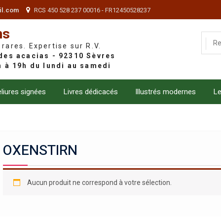
il.com
RCS 450 528 237 00016 - FR12450528237
ns
 rares. Expertise sur R.V.
liures signées
Livres dédicacés
Illustrés modernes
Le
OXENSTIRN
Aucun produit ne correspond à votre sélection.