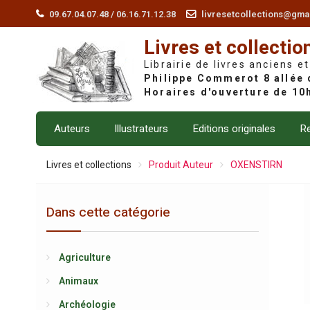
Skip
09.67.04.07.48 / 06.16.71.12.38
livresetcollections@gma
to
Livres et collectio
content
Librairie de livres anciens et
Auteurs
Illustrateurs
Editions originales
Re
Livres et collections
Produit Auteur
OXENSTIRN
Dans cette catégorie
Agriculture
Animaux
Archéologie