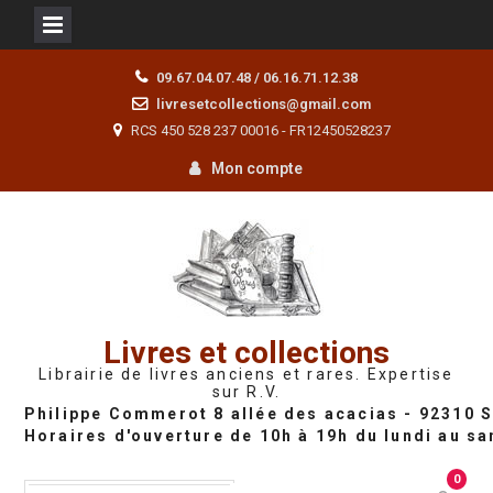
Skip
09.67.04.07.48 / 06.16.71.12.38
to
livresetcollections@gmail.com
content
RCS 450 528 237 00016 - FR12450528237
Mon compte
Livres et collections
Librairie de livres anciens et rares. Expertise
sur R.V.
0