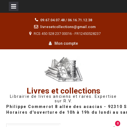
Skip
09.67.04.07.48 / 06.16.71.12.38
to
livresetcollections@gmail.com
content
RCS 450 528 237 00016 - FR12450528237
Mon compte
Livres et collections
Librairie de livres anciens et rares. Expertise
sur R.V.
0