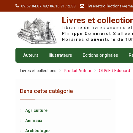
Skip
09.67.04.07.48 / 06.16.71.12.38
livresetcollections@gma
to
Livres et collectio
content
Librairie de livres anciens et
Auteurs
Illustrateurs
Editions originales
Re
Livres et collections
Produit Auteur
OLIVIER Edouard
Dans cette catégorie
Agriculture
Animaux
Archéologie