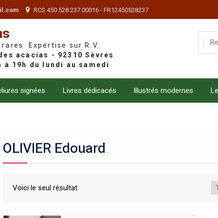
il.com
RCS 450 528 237 00016 - FR12450528237
ns
 rares. Expertise sur R.V.
liures signées
Livres dédicacés
Illustrés modernes
Le
OLIVIER Edouard
Voici le seul résultat