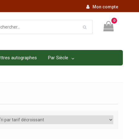
Mon compte
0
ttres autographes
Par Siècle