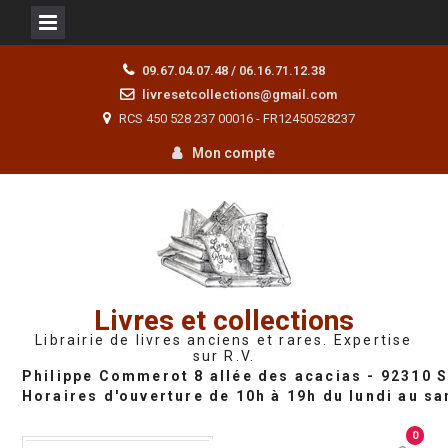
Skip
09.67.04.07.48 / 06.16.71.12.38
to
livresetcollections@gmail.com
content
RCS 450 528 237 00016 - FR12450528237
Mon compte
Livres et collections
Librairie de livres anciens et rares. Expertise
sur R.V.
0