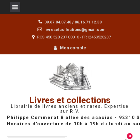
Skip
09.67.04.07.48 / 06.16.71.12.38
to
livresetcollections@gmail.com
content
RCS 450 528 237 00016 - FR12450528237
Mon compte
Livres et collections
Librairie de livres anciens et rares. Expertise
sur R.V.
0