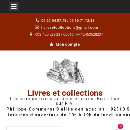
Skip
09.67.04.07.48 / 06.16.71.12.38
to
livresetcollections@gmail.com
content
RCS 450 528 237 00016 - FR12450528237
Mon compte
Livres et collections
Librairie de livres anciens et rares. Expertise
sur R.V.
0