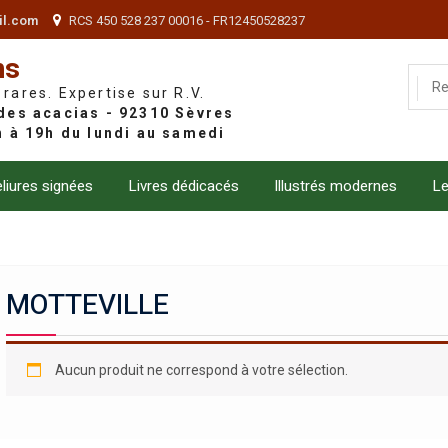
il.com
RCS 450 528 237 00016 - FR12450528237
ns
 rares. Expertise sur R.V.
liures signées
Livres dédicacés
Illustrés modernes
Le
MOTTEVILLE
Aucun produit ne correspond à votre sélection.