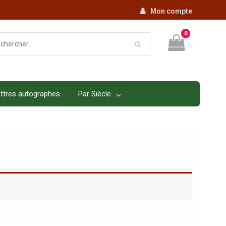
Mon compte
0
ttres autographes
Par Siècle