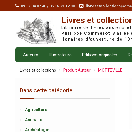
Skip
09.67.04.07.48 / 06.16.71.12.38
livresetcollections@gma
to
Livres et collectio
content
Librairie de livres anciens et
Auteurs
Illustrateurs
Editions originales
Re
Livres et collections
Produit Auteur
MOTTEVILLE
Dans cette catégorie
Agriculture
Animaux
Archéologie