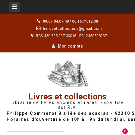
Skip
09.67.04.07.48 / 06.16.71.12.38
to
livresetcollections@gmail.com
content
RCS 450 528 237 00016 - FR12450528237
Mon compte
Livres et collections
Librairie de livres anciens et rares. Expertise
sur R.V.
0