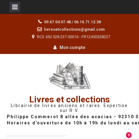
Skip
09.67.04.07.48 / 06.16.71.12.38
to
livresetcollections@gmail.com
content
RCS 450 528 237 00016 - FR12450528237
Mon compte
Livres et collections
Librairie de livres anciens et rares. Expertise
sur R.V.
0