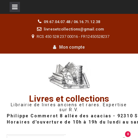
Skip
09.67.04.07.48 / 06.16.71.12.38
to
livresetcollections@gmail.com
content
RCS 450 528 237 00016 - FR12450528237
Mon compte
Livres et collections
Librairie de livres anciens et rares. Expertise
sur R.V.
0