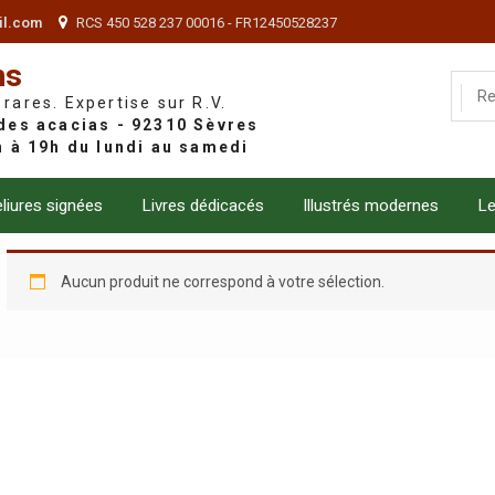
il.com
RCS 450 528 237 00016 - FR12450528237
ns
 rares. Expertise sur R.V.
liures signées
Livres dédicacés
Illustrés modernes
Le
Aucun produit ne correspond à votre sélection.