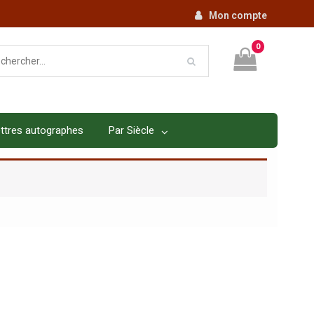
Mon compte
0
ttres autographes
Par Siècle