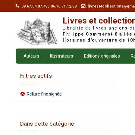
Skip
09.67.04.07.48 / 06.16.71.12.38
livresetcollections@gma
to
Livres et collectio
content
Librairie de livres anciens et
Auteurs
Illustrateurs
Editions originales
Re
Filtres actifs
Reliure fine signée
Dans cette catégorie