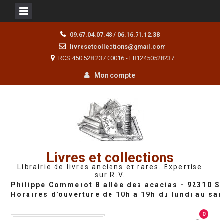
Skip
09.67.04.07.48 / 06.16.71.12.38
to
livresetcollections@gmail.com
content
RCS 450 528 237 00016 - FR12450528237
Mon compte
Livres et collections
Librairie de livres anciens et rares. Expertise
sur R.V.
0