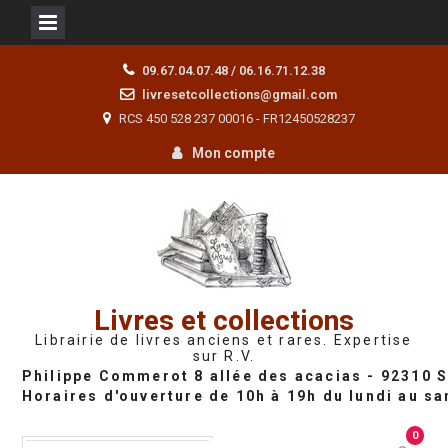
Skip
09.67.04.07.48 / 06.16.71.12.38
to
livresetcollections@gmail.com
content
RCS 450 528 237 00016 - FR12450528237
Mon compte
Livres et collections
Librairie de livres anciens et rares. Expertise
sur R.V.
0