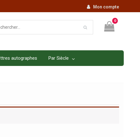
Mon compte
0
ttres autographes
Par Siècle