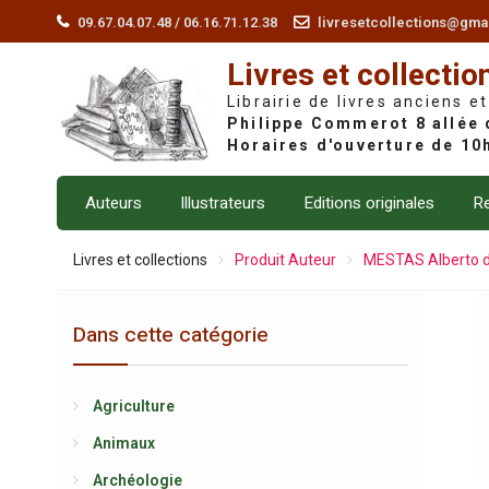
Skip
09.67.04.07.48 / 06.16.71.12.38
livresetcollections@gma
to
Livres et collectio
content
Librairie de livres anciens et
Auteurs
Illustrateurs
Editions originales
Re
Livres et collections
Produit Auteur
MESTAS Alberto 
Dans cette catégorie
Agriculture
Animaux
Archéologie