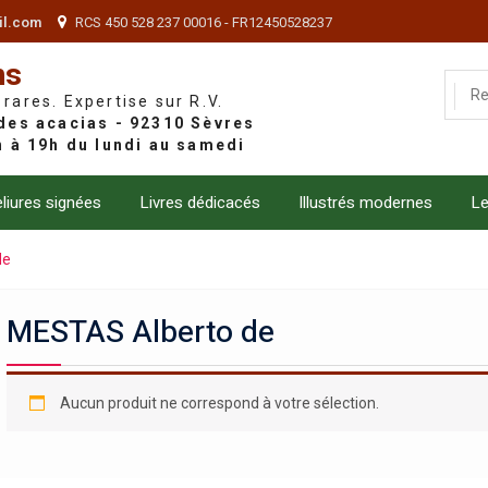
il.com
RCS 450 528 237 00016 - FR12450528237
ns
 rares. Expertise sur R.V.
liures signées
Livres dédicacés
Illustrés modernes
Le
de
MESTAS Alberto de
Aucun produit ne correspond à votre sélection.