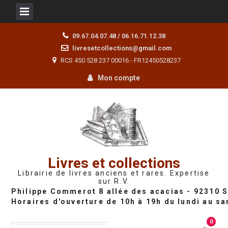
Skip
09.67.04.07.48 / 06.16.71.12.38
to
livresetcollections@gmail.com
content
RCS 450 528 237 00016 - FR12450528237
Mon compte
Livres et collections
Librairie de livres anciens et rares. Expertise
sur R.V.
0