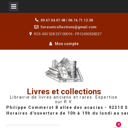
Skip
09.67.04.07.48 / 06.16.71.12.38
to
livresetcollections@gmail.com
content
RCS 450 528 237 00016 - FR12450528237
Mon compte
Livres et collections
Librairie de livres anciens et rares. Expertise
sur R.V.
0