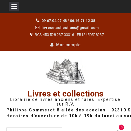
Skip
09.67.04.07.48 / 06.16.71.12.38
to
livresetcollections@gmail.com
content
RCS 450 528 237 00016 - FR12450528237
Mon compte
Livres et collections
Librairie de livres anciens et rares. Expertise
sur R.V.
0