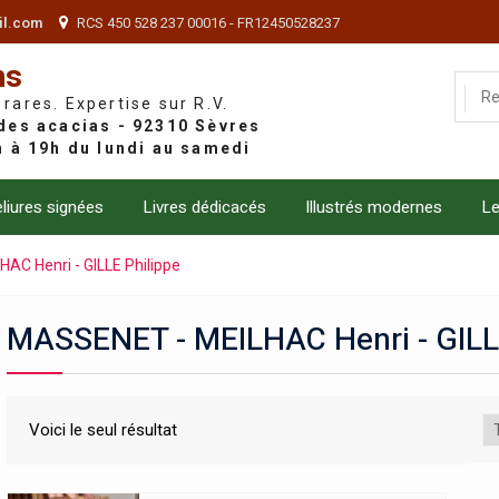
il.com
RCS 450 528 237 00016 - FR12450528237
ns
 rares. Expertise sur R.V.
liures signées
Livres dédicacés
Illustrés modernes
Le
C Henri - GILLE Philippe
MASSENET - MEILHAC Henri - GILL
Voici le seul résultat