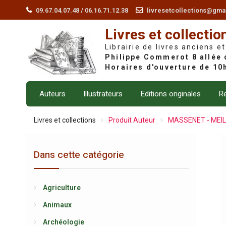
Skip
09.67.04.07.48 / 06.16.71.12.38
livresetcollections@gma
to
Livres et collectio
content
Librairie de livres anciens et
Auteurs
Illustrateurs
Editions originales
Re
Livres et collections
Produit Auteur
MASSENET - MEILHA
Dans cette catégorie
Agriculture
Animaux
Archéologie