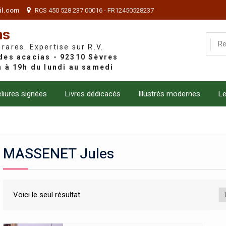
il.com
RCS 450 528 237 00016 - FR12450528237
ns
 rares. Expertise sur R.V.
liures signées
Livres dédicacés
Illustrés modernes
Le
MASSENET Jules
Voici le seul résultat