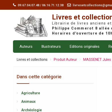
Skip
09.67.04.07.48 / 06.16.71.12.38
livresetcollections@gma
to
Livres et collectio
content
Librairie de livres anciens et
Auteurs
Illustrateurs
Editions originales
Re
Livres et collections
Produit Auteur
MASSENET Jules
Dans cette catégorie
Agriculture
Animaux
Archéologie