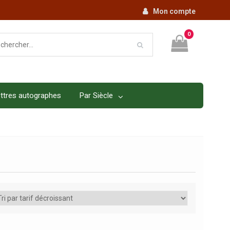
Mon compte
0
ttres autographes
Par Siècle