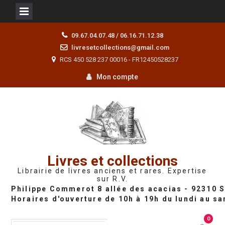
Skip
09.67.04.07.48 / 06.16.71.12.38
to
livresetcollections@gmail.com
content
RCS 450 528 237 00016 - FR12450528237
Mon compte
Livres et collections
Librairie de livres anciens et rares. Expertise
sur R.V.
0