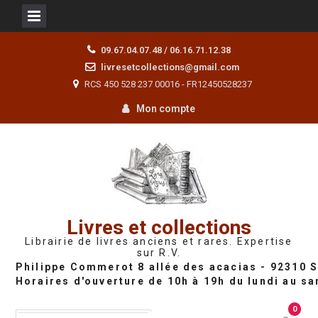
Skip
09.67.04.07.48 / 06.16.71.12.38
to
livresetcollections@gmail.com
content
RCS 450 528 237 00016 - FR12450528237
Mon compte
Livres et collections
Librairie de livres anciens et rares. Expertise
sur R.V.
0