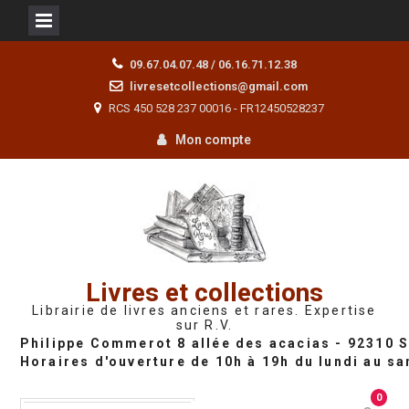
Skip
09.67.04.07.48 / 06.16.71.12.38
to
livresetcollections@gmail.com
content
RCS 450 528 237 00016 - FR12450528237
Mon compte
Livres et collections
Librairie de livres anciens et rares. Expertise
sur R.V.
0